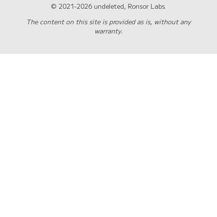
© 2021-2026 undeleted, Ronsor Labs.
The content on this site is provided as is, without any
warranty.