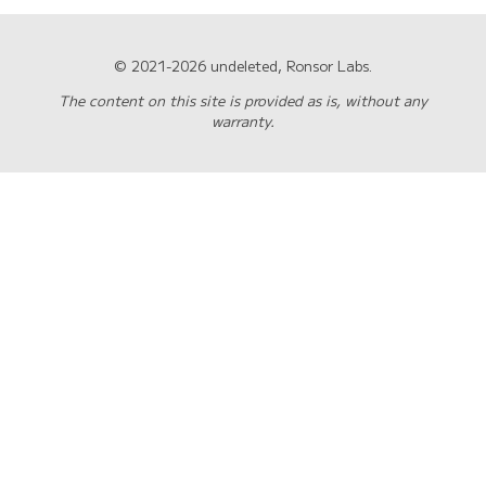
© 2021-2026 undeleted, Ronsor Labs.
The content on this site is provided as is, without any
warranty.